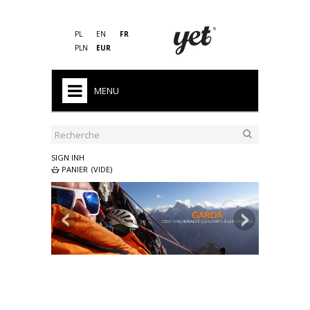
PL
EN
FR
PLN
EUR
MENU
HOME
FIN DE SERIES
SIGN INH
PANIER
(VIDE)
HOMME
FEMME
ENFANT
PRO
SACS DE COUCHAGE
EQUIPEMENTS