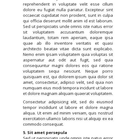
reprehenderit in voluptate velit esse cillum
dolore eu fugiat nulla pariatur. Excepteur sint
occaecat cupidatat non proident, sunt in culpa
qui officia deserunt mollit anim id est laborum.
Sed ut perspiciatis unde omnis iste natus error
sit voluptatem accusantium doloremque
laudantium, totam rem aperiam, eaque ipsa
quae ab illo inventore veritatis et quasi
architecto beatae vitae dicta sunt explicabo.
Nemo enim ipsam voluptatem quia voluptas sit
aspernatur aut odit aut fugit, sed quia
consequuntur magni dolores eos qui ratione
voluptatem sequi nesciunt. Neque porro
quisquam est, qui dolorem ipsum quia dolor sit
amet, consectetur, adipisci velit, sed quia non
numquam eius modi tempora incidunt ut labore
et dolore magnam aliquam quaerat voluptatem.
Consectetur adipisicing elit, sed do eiusmod
tempor incididunt ut labore et dolore magna
aliqua. Ut enim ad minim veniam, quis nostrud
exercitation ullamco laboris nisi ut aliquip ex ea
commodo consequat.
5. Sit amet persepula
Sed ut perspiciatis unde omnis iste natus error