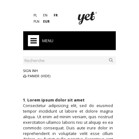
PL
EN
FR
PLN
EUR
MENU
HOME
FIN DE SERIES
SIGN INH
PANIER
(VIDE)
HOMME
FEMME
1. Lorem ipsum dolor sit amet
ENFANT
Consectetur adipisicing elit, sed do eiusmod
tempor incididunt ut labore et dolore magna
PRO
aliqua. Ut enim ad minim veniam, quis nostrud
exercitation ullamco laboris nisi ut aliquip ex ea
SACS DE COUCHAGE
commodo consequat. Duis aute irure dolor in
reprehenderit in voluptate velit esse cillum
EQUIPEMENTS