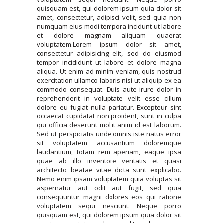
quisquam est, qui dolorem ipsum quia dolor sit
amet, consectetur, adipisci velit, sed quia non
numquam eius modi tempora incidunt ut labore
et dolore magnam aliquam quaerat
voluptatem.Lorem ipsum dolor sit amet,
consectetur adipisicing elit, sed do eiusmod
tempor incididunt ut labore et dolore magna
aliqua. Ut enim ad minim veniam, quis nostrud
exercitation ullamco laboris nisi ut aliquip ex ea
commodo consequat. Duis aute irure dolor in
reprehenderit in voluptate velit esse cillum
dolore eu fugiat nulla pariatur. Excepteur sint
occaecat cupidatat non proident, sunt in culpa
qui officia deserunt mollit anim id est laborum.
Sed ut perspiciatis unde omnis iste natus error
sit voluptatem accusantium doloremque
laudantium, totam rem aperiam, eaque ipsa
quae ab illo inventore veritatis et quasi
architecto beatae vitae dicta sunt explicabo.
Nemo enim ipsam voluptatem quia voluptas sit
aspernatur aut odit aut fugit, sed quia
consequuntur magni dolores eos qui ratione
voluptatem sequi nesciunt. Neque porro
quisquam est, qui dolorem ipsum quia dolor sit