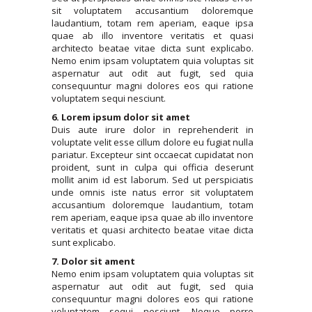
sit voluptatem accusantium doloremque
laudantium, totam rem aperiam, eaque ipsa
quae ab illo inventore veritatis et quasi
architecto beatae vitae dicta sunt explicabo.
Nemo enim ipsam voluptatem quia voluptas sit
aspernatur aut odit aut fugit, sed quia
consequuntur magni dolores eos qui ratione
voluptatem sequi nesciunt.
6. Lorem ipsum dolor sit amet
Duis aute irure dolor in reprehenderit in
voluptate velit esse cillum dolore eu fugiat nulla
pariatur. Excepteur sint occaecat cupidatat non
proident, sunt in culpa qui officia deserunt
mollit anim id est laborum. Sed ut perspiciatis
unde omnis iste natus error sit voluptatem
accusantium doloremque laudantium, totam
rem aperiam, eaque ipsa quae ab illo inventore
veritatis et quasi architecto beatae vitae dicta
sunt explicabo.
7. Dolor sit ament
Nemo enim ipsam voluptatem quia voluptas sit
aspernatur aut odit aut fugit, sed quia
consequuntur magni dolores eos qui ratione
voluptatem sequi nesciunt. Neque porro