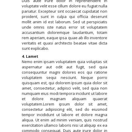
Duis aute irure dolor in reprehenderit in
voluptate velit esse cillum dolore eu fugiat nulla
pariatur. Excepteur sint occaecat cupidatat non
proident, sunt in culpa qui officia deserunt
mollit anim id est laborum. Sed ut perspiciatis
unde omnis iste natus error sit voluptatem
accusantium doloremque laudantium, totam
rem aperiam, eaque ipsa quae ab illo inventore
veritatis et quasi architecto beatae vitae dicta
sunt explicabo.
4. Lamet
Nemo enim ipsam voluptatem quia voluptas sit
aspernatur aut odit aut fugit, sed quia
consequuntur magni dolores eos qui ratione
voluptatem sequi nesciunt. Neque porro
quisquam est, qui dolorem ipsum quia dolor sit
amet, consectetur, adipisci velit, sed quia non
numquam eius modi tempora incidunt ut labore
et dolore magnam aliquam quaerat
voluptatem.Lorem ipsum dolor sit amet,
consectetur adipisicing elit, sed do eiusmod
tempor incididunt ut labore et dolore magna
aliqua. Ut enim ad minim veniam, quis nostrud
exercitation ullamco laboris nisi ut aliquip ex ea
commodo consequat. Duis aute irure dolor in