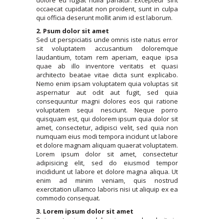
dolore eu fugiat nulla pariatur. Excepteur sint
occaecat cupidatat non proident, sunt in culpa
qui officia deserunt mollit anim id est laborum.
2. Psum dolor sit amet
Sed ut perspiciatis unde omnis iste natus error
sit voluptatem accusantium doloremque
laudantium, totam rem aperiam, eaque ipsa
quae ab illo inventore veritatis et quasi
architecto beatae vitae dicta sunt explicabo.
Nemo enim ipsam voluptatem quia voluptas sit
aspernatur aut odit aut fugit, sed quia
consequuntur magni dolores eos qui ratione
voluptatem sequi nesciunt. Neque porro
quisquam est, qui dolorem ipsum quia dolor sit
amet, consectetur, adipisci velit, sed quia non
numquam eius modi tempora incidunt ut labore
et dolore magnam aliquam quaerat voluptatem.
Lorem ipsum dolor sit amet, consectetur
adipisicing elit, sed do eiusmod tempor
incididunt ut labore et dolore magna aliqua. Ut
enim ad minim veniam, quis nostrud
exercitation ullamco laboris nisi ut aliquip ex ea
commodo consequat.
3. Lorem ipsum dolor sit amet