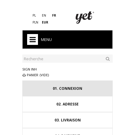
PL
EN
FR
PLN
EUR
MENU
HOME
FIN DE SERIES
SIGN INH
PANIER
(VIDE)
HOMME
01.
CONNEXION
FEMME
ENFANT
02.
ADRESSE
PRO
03.
LIVRAISON
SACS DE COUCHAGE