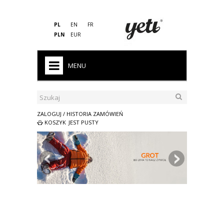
PL
EN
FR
PLN
EUR
MENU
HOME
WYPRZEDAŻ
ZALOGUJ / HISTORIA ZAMÓWIEŃ
KOSZYK
JEST PUSTY
MĘŻCZYZNA
KOBIETA
DZIECKO
PRO
ŚPIWORY
AKCESORIA