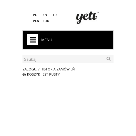
PL
EN
FR
PLN
EUR
MENU
HOME
WYPRZEDAŻ
ZALOGUJ / HISTORIA ZAMÓWIEŃ
KOSZYK
JEST PUSTY
MĘŻCZYZNA
KOBIETA
DZIECKO
PRO
ŚPIWORY
AKCESORIA